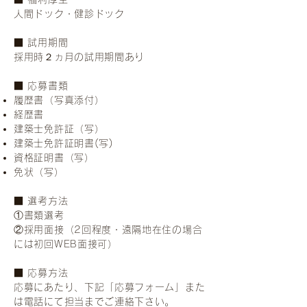
人間ドック・健診ドック
​■ 試用期間
採用時２ヵ月の試用期間あり
■ 応募書類
履歴書（写真添付）
経歴書
建築士免許証（写）
建築士免許証明書(写)
資格証明書（写）
免状（写）
■ 選考方法
①書類選考
②採用面接（2回程度・遠隔地在住の場合
には初回WEB面接可）
■ 応募方法
応募にあたり、下記「応募フォーム」また
は電話にて担当までご連絡下さい。