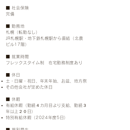
■ 社会保険
完備
■ 勤務地
札幌（転勤なし）
JR札幌駅・地下鉄札幌駅から直結（北農
ビル17階）
■ 就業時間
フレックスタイム制 在宅勤務制度あり
■ 休日
土・日曜・祝日、年末年始、お盆、地方祭
その他会社が定めた休日
■ 休暇
有給休暇（勤続４カ月目より支給、勤続３
年以上２０日）
特別有給休暇（2024年度5日）
■ 福利厚生