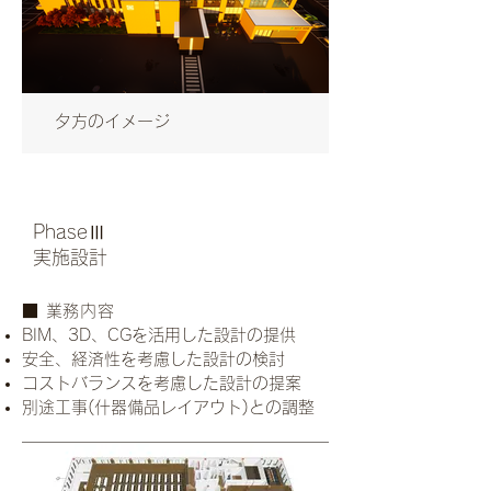
夕方のイメージ
PhaseⅢ
実施設計
​■ 業務内容
BIM、3D、CGを活用した設計の提供
安全、経済性を考慮した設計の検討
コストバランスを考慮した設計の提案
別途工事(什器備品レイアウト)との調整